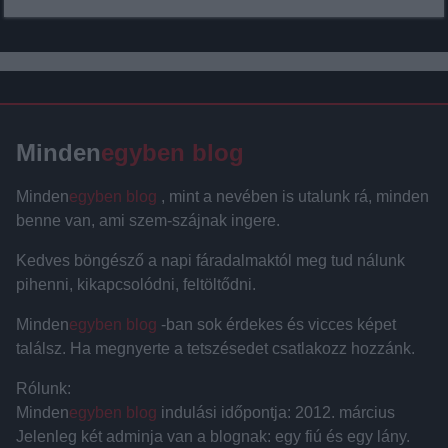
Minden
egyben blog
Minden
egyben blog
, mint a nevében is utalunk rá, minden
benne van, ami szem-szájnak ingere.
Kedves böngésző a napi fáradalmaktól meg tud nálunk
pihenni, kikapcsolódni, feltöltődni.
Minden
egyben blog
-ban sok érdekes és vicces képet
találsz. Ha megnyerte a tetszésedet csatlakozz hozzánk.
Rólunk:
Minden
egyben blog
indulási időpontja: 2012. március
Jelenleg két adminja van a blognak: egy fiú és egy lány.