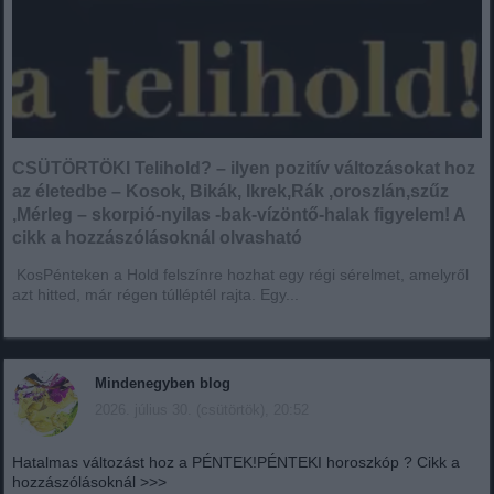
CSÜTÖRTÖKI Telihold? – ilyen pozitív változásokat hoz
az életedbe – Kosok, Bikák, Ikrek,Rák ,oroszlán,szűz
,Mérleg – skorpió-nyilas -bak-vízöntő-halak figyelem! A
cikk a hozzászólásoknál olvasható
KosPénteken a Hold felszínre hozhat egy régi sérelmet, amelyről
azt hitted, már régen túlléptél rajta. Egy...
Mindenegyben blog
2026. július 30. (csütörtök), 20:52
Hatalmas változást hoz a PÉNTEK!PÉNTEKI horoszkóp ? Cikk a
hozzászólásoknál >>>