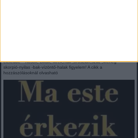
Vasárnapi horoszkóp – 2026. augusztus 2.Kos-Vasárnap reggel ne
akarj mindenkit egyszerre mozgósítani, mert a családod...
Mindenegyben blog
2026. július 30. (csütörtök), 20:57
CSÜTÖRTÖKI Telihold? – ilyen pozitív változásokat hoz az
életedbe – Kosok, Bikák, Ikrek,Rák ,oroszlán,szűz ,Mérleg –
skorpió-nyilas -bak-vízöntő-halak figyelem! A cikk a
hozzászólásoknál olvasható