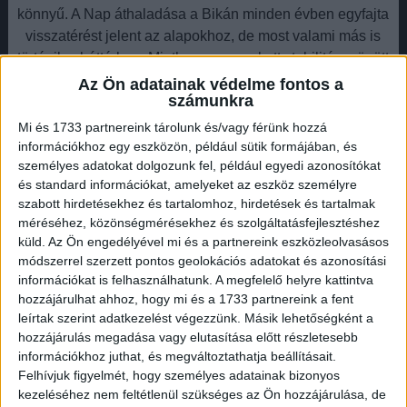
könnyű. A Nap áthaladása a Bikán minden évben egyfajta
visszatérést jelent az alapokhoz, de most valami más is
történik a háttérben. Mintha a megszokott stabilitás mögött
apró repedések jelennének meg – nem látványos törések,
Az Ön adatainak védelme fontos a
számunkra
inkább finom, de egyre zavaróbb érzések. Olyan
gondolatok, amelyeket eddig félretolt, most újra és újra
Mi és 1733 partnereink tárolunk és/vagy férünk hozzá
visszatérnek. Olyan helyzetek, amelyek eddig „működtek”,
információkhoz egy eszközön, például sütik formájában, és
személyes adatokat dolgozunk fel, például egyedi azonosítókat
most hirtelen kérdésessé válnak.
és standard információkat, amelyeket az eszköz személyre
Hirdetés
szabott hirdetésekhez és tartalomhoz, hirdetések és tartalmak
méréséhez, közönségmérésekhez és szolgáltatásfejlesztéshez
küld.
Az Ön engedélyével mi és a partnereink eszközleolvasásos
módszerrel szerzett pontos geolokációs adatokat és azonosítási
információkat is felhasználhatunk. A megfelelő helyre kattintva
hozzájárulhat ahhoz, hogy mi és a 1733 partnereink a fent
leírtak szerint adatkezelést végezzünk. Másik lehetőségként a
Ez nem egy külső kényszer, sokkal inkább egy belső
hozzájárulás megadása vagy elutasítása előtt részletesebb
elmozdulás. A Bika elkezdi észrevenni, hogy nem minden
információkhoz juthat, és megváltoztathatja beállításait.
az, aminek hitte. Hogy van különbség aközött, ami valóban
Felhívjuk figyelmét, hogy személyes adatainak bizonyos
biztonságot ad, és aközött, ami csak megszokásból tűnik
kezeléséhez nem feltétlenül szükséges az Ön hozzájárulása, de