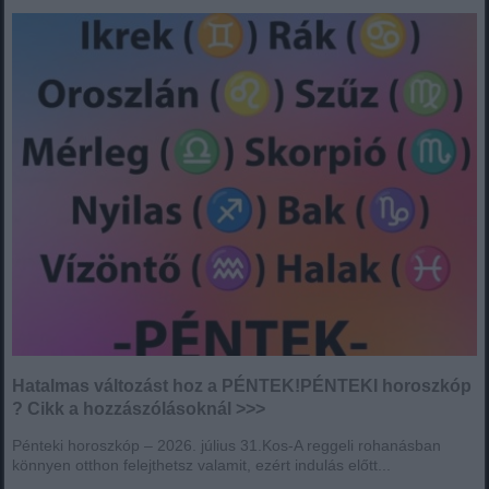
Hatalmas változást hoz a PÉNTEK!PÉNTEKI horoszkóp
? Cikk a hozzászólásoknál >>>
Pénteki horoszkóp – 2026. július 31.Kos-A reggeli rohanásban
könnyen otthon felejthetsz valamit, ezért indulás előtt...