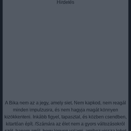
Hirdetés
A Bika nem az a jegy, amely siet. Nem kapkod, nem reagál
minden impulzusra, és nem hagyja magát könnyen
kizökkenteni. Inkább figyel, tapasztal, és közben csendben,
kitartóan épít. /Számára az élet nem a gyors változásokról
szól, hanem arról, hogy legyen valami, amihez vissza lehet