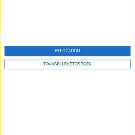
ELFOGADOM
Mindenegyben blog
TOVÁBBI LEHETŐSÉGEK
2026. augusztus 06. (csütörtök), 20:18
Hirdetés
Komoly változást hoz a mai nap! Kos - Bika - Ikrek-Rák-Oroszlán-
Szűz-Mérleg-Skorpió-Nyilas-Bak - Vízöntő - Halak
figyelem!Hatalmas változást hoz a mai nap!Mai horoszkóp
(PÉNTEK))